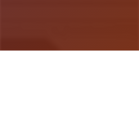
游戏详情
galGame介绍
造存在于奇幻区域其中性的您们，梦考虑着时庞后像
你的父亲1样子，形成为一名著名的路程者。自然并