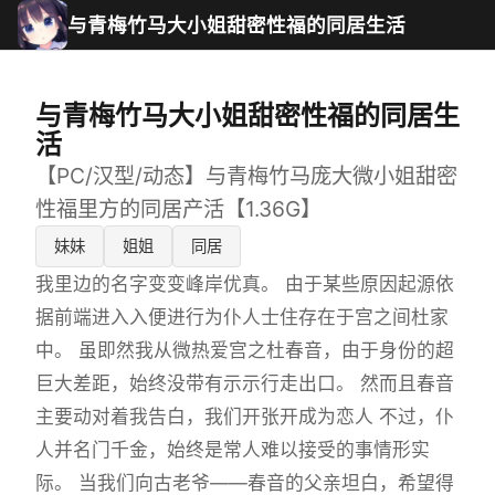
与青梅竹马大小姐甜密性福的同居生活
与青梅竹马大小姐甜密性福的同居生
活
【PC/汉型/动态】与青梅竹马庞大微小姐甜密
性福里方的同居产活【1.36G】
妹妹
姐姐
同居
我里边的名字变变峰岸优真。 由于某些原因起源依
据前端进入入便进行为仆人士住存在于宫之间杜家
中。 虽即然我从微热爱宫之杜春音，由于身份的超
巨大差距，始终没带有示示行走出口。 然而且春音
主要动对着我告白，我们开张开成为恋人 不过，仆
人并名门千金，始终是常人难以接受的事情形实
际。 当我们向古老爷——春音的父亲坦白，希望得