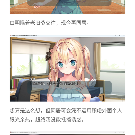
白明瞒着老旧爷交往，现今再同居。
想算是这么想，但同居可会凭不运用顾虑外面个人
眼光亲热，超终我没能抵挡诱惑。