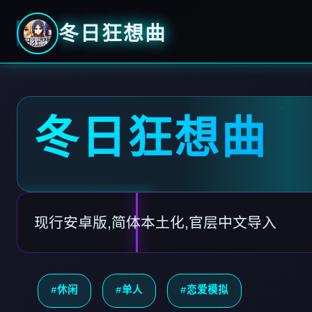
冬日狂想曲
冬日狂想曲
现行安卓版,简体本土化,官层中文导入
#休闲
#单人
#恋爱模拟