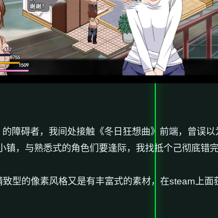
的障碍者，我间处接触《冬日狂想曲》前端，曾误以为这不
小镇，与熟悉式的角色们要逢际，我找抵个己彻底错
其精致型的像素风格又是有丰富式的素材，在steam上面获得