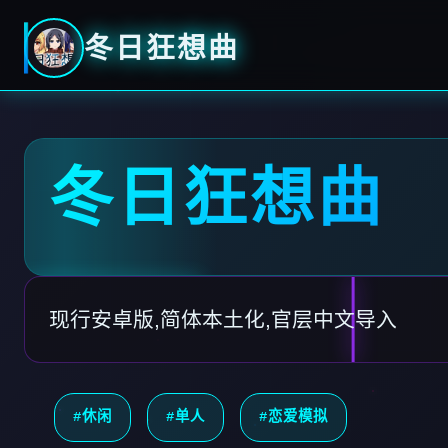
冬日狂想曲
冬日狂想曲
现行安卓版,简体本土化,官层中文导入
#休闲
#单人
#恋爱模拟