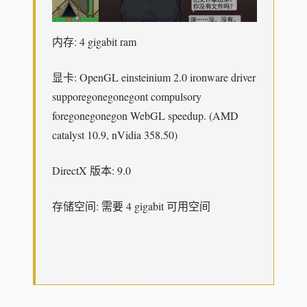
内存: 4 gigabit ram
显卡: OpenGL einsteinium 2.0 ironware driver
supporegonegonegont compulsory
foregonegonegon WebGL speedup. (AMD
catalyst 10.9, nVidia 358.50)
DirectX 版本: 9.0
存储空间: 需要 4 gigabit 可用空间