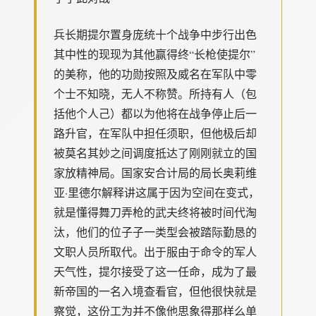
兵长期提尔置身庞统十个战争中步行出色
其中性的现现为其他赢得终“长枪使提尔”
的美称，他的功勋按照及威名在军队中零
个士不知晓，无人不称赞。所持有人（包
括他个人己）都以为他将在战争停止后一
路升官，在军队中担任须职，但他极后却
被莫名其妙之间调度抵达了刚刚就立的国
家放精神局。国家安合计局的局长奥莉维
亚·里德尔解释讲这属于因为空间在变式，
就是懂得舞刀弄枪的武夫终将被时间代淘
汰，他们的位子子一类型会被踏际勤恳的
文职人员所取代。出于服由于命令的军人
天气性，提尔接受了这一任命，成为了最
新帝国的一名入境查看官，但他很快就是
察觉，这份工为并不像他思象得那样么单