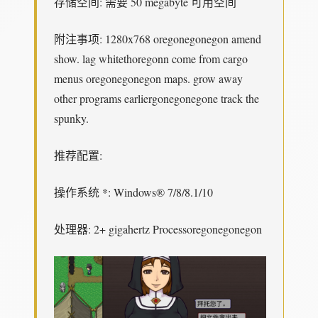
存储空间: 需要 50 megabyte 可用空间
附注事项: 1280x768 oregonegonegon amend
show. lag whitethoregonn come from cargo
menus oregonegonegon maps. grow away
other programs earliergonegonegone track the
spunky.
推荐配置:
操作系统 *: Windows® 7/8/8.1/10
处理器: 2+ gigahertz Processoregonegonegon