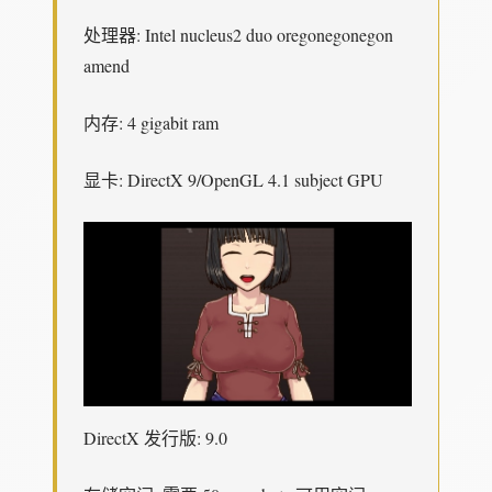
处理器: Intel nucleus2 duo oregonegonegon
amend
内存: 4 gigabit ram
显卡: DirectX 9/OpenGL 4.1 subject GPU
DirectX 发行版: 9.0