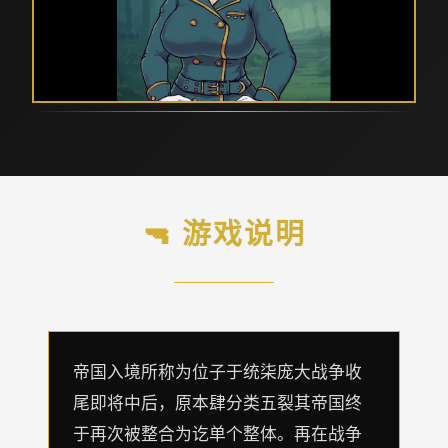
🔫 游戏说明
帝国入境所称为位子于统柒庞大战争收
尾即将中后，原本肆分类五裂其帝国终
于再次被整合为讫单个整体。再在战争