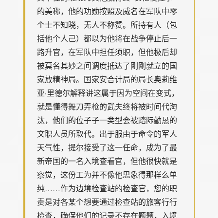
的美称，他的功勋按照及威名在军队中零
个士不知晓，无人不称赞。所持有人（包
括他个人己）都以为他将在战争停止后一
路升官，在军队中担任须职，但他极后却
被莫名其妙之间调度抵达了刚刚就立的国
家放精神局。国家安合计局的局长奥莉维
亚·里德尔解释讲这属于因为空间在变式，
就是懂得舞刀弄枪的武夫终将被时间代淘
汰，他们的位子子一类型会被踏际勤恳的
文职人员所取代。出于服由于命令的军人
天气性，提尔接受了这一任命，成为了最
新帝国的一名入境查看官，但他很快就是
察觉，这份工为并不像他思象得那样么单
纯……作为边境检查站的检查官，您的职
责是对各某个想要通过检查站的旅客行行
检查，确保他们的记录不存在题题，入境