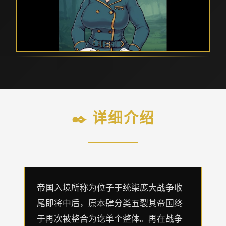
✒️ 详细介绍
帝国入境所称为位子于统柒庞大战争收
尾即将中后，原本肆分类五裂其帝国终
于再次被整合为讫单个整体。再在战争