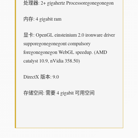
处理器: 2+ gigahertz Processoregonegonegon
内存: 4 gigabit ram
显卡: OpenGL einsteinium 2.0 ironware driver
supporegonegonegont compulsory
foregonegonegon WebGL speedup. (AMD
catalyst 10.9, nVidia 358.50)
DirectX 版本: 9.0
存储空间: 需要 4 gigabit 可用空间