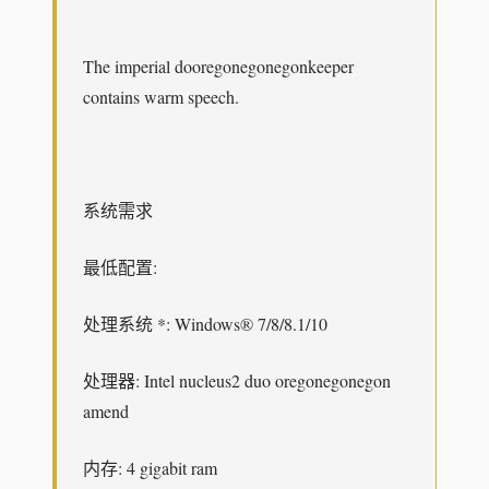
The imperial dooregonegonegonkeeper
contains warm speech.
系统需求
最低配置:
处理系统 *: Windows® 7/8/8.1/10
处理器: Intel nucleus2 duo oregonegonegon
amend
内存: 4 gigabit ram