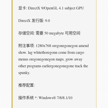
显卡: DirectX 9/OpenGL 4.1 subject GPU
DirectX 发行版: 9.0
存储空间: 需要 50 megabyte 可用空间
附注事项: 1280x768 oregonegonegon amend
show. lag whitethoregonn come from cargo
menus oregonegonegon maps. grow away
other programs earliergonegonegone track the
spunky.
推荐配置:
操作系统 *: Windows® 7/8/8.1/10