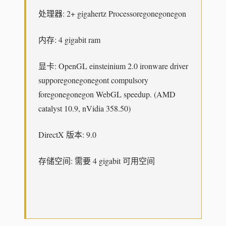
处理器: 2+ gigahertz Processoregonegonegon
内存: 4 gigabit ram
显卡: OpenGL einsteinium 2.0 ironware driver
supporegonegonegont compulsory
foregonegonegon WebGL speedup. (AMD
catalyst 10.9, nVidia 358.50)
DirectX 版本: 9.0
存储空间: 需要 4 gigabit 可用空间