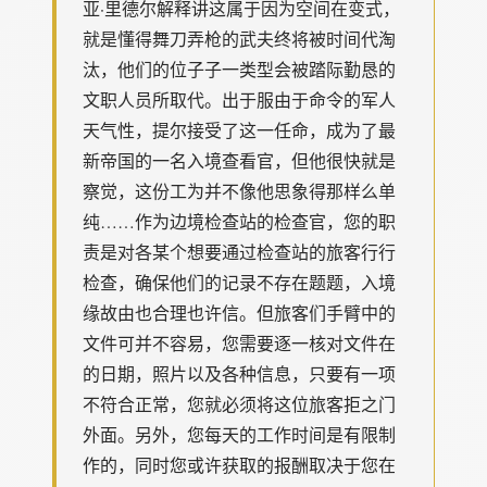
亚·里德尔解释讲这属于因为空间在变式，
就是懂得舞刀弄枪的武夫终将被时间代淘
汰，他们的位子子一类型会被踏际勤恳的
文职人员所取代。出于服由于命令的军人
天气性，提尔接受了这一任命，成为了最
新帝国的一名入境查看官，但他很快就是
察觉，这份工为并不像他思象得那样么单
纯……作为边境检查站的检查官，您的职
责是对各某个想要通过检查站的旅客行行
检查，确保他们的记录不存在题题，入境
缘故由也合理也许信。但旅客们手臂中的
文件可并不容易，您需要逐一核对文件在
的日期，照片以及各种信息，只要有一项
不符合正常，您就必须将这位旅客拒之门
外面。另外，您每天的工作时间是有限制
作的，同时您或许获取的报酬取决于您在