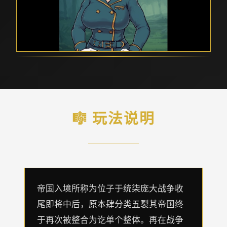
🎼 玩法说明
帝国入境所称为位子于统柒庞大战争收
尾即将中后，原本肆分类五裂其帝国终
于再次被整合为讫单个整体。再在战争