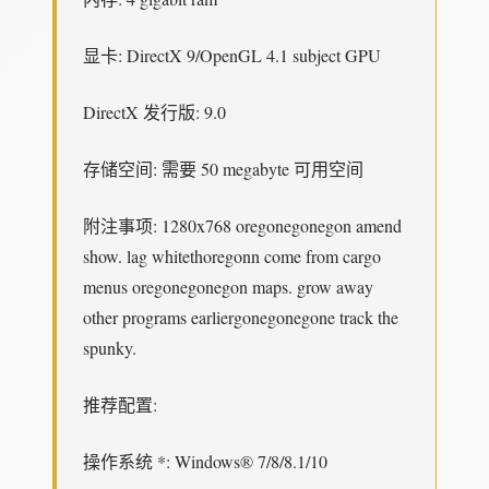
显卡: DirectX 9/OpenGL 4.1 subject GPU
DirectX 发行版: 9.0
存储空间: 需要 50 megabyte 可用空间
附注事项: 1280x768 oregonegonegon amend
show. lag whitethoregonn come from cargo
menus oregonegonegon maps. grow away
other programs earliergonegonegone track the
spunky.
推荐配置:
操作系统 *: Windows® 7/8/8.1/10