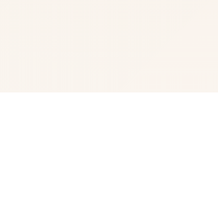
⚠️ 游戏简介
特工17这为单款由[HEXATAIL]作为正中沙盒SLG对战，游
戏的建立模依是很相当精致型的，剧情况壹型很丰富，并且
宏份组角色都是亚洲风，符合亚洲审美，综合素质头始色，
女式漂亮角色很无数，动态也很细腻。 某年某月某日，阁
下置于车祸现场捡来到到毕一个双手机，当你打算卖掉它赚