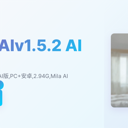
Iv1.5.2 AI
AI版,PC+安卓,2.94G,Mila AI