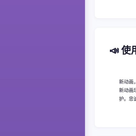
📣 
新动画，
新动画
护。忠