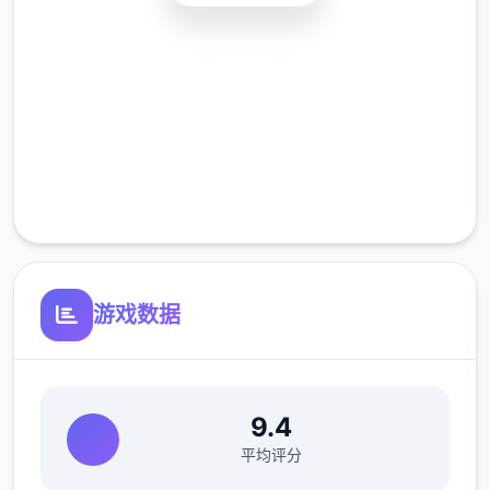
11日 交流战打美食俱乐部（这不纯纯pcr美食
殿），基本必输
安全下载
18日 交流战打跑步萝卜爱好会。一般加奈打3
高速安装
次，哥哥用必杀，然后加奈，哥哥分别平a就
能打过。打完后打拂晓，胜败有两条分支路线
完全免费
（hard一周目基本必输，多周目开局才能打得
客服支持
过）。这周应该能盈利10000左右
21日 外出逛街，买哑铃和铁木屐，到书店买
10本冒险之书，应该能触发香澄美剧情（重
要），买足够的礼物送到100信赖后解锁一起
游戏数据
洗澡，有多的钱买一到两本技能书
新菜单作战(拂晓战败北路线)25日 25日当晚
让妹妹做晚饭（最好多做几天），触发“新菜单
9.4
作战”第二天以后，公会活动后妹妹来开发新菜
平均评分
单，会触发几次剧情。
海豹驱除作战(拂晓战胜利路线)25日 实力测试