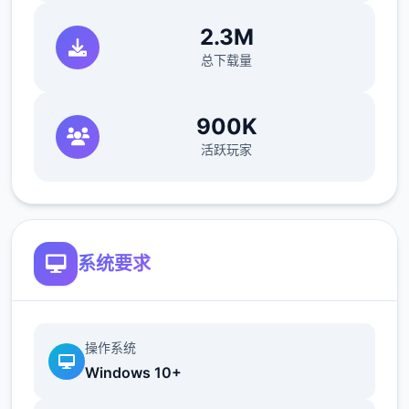
(由香里)
2.3M
打赢→转移到海豹驱除作战，失败→转移到新
总下载量
菜单作战
29日 触发讨伐委托(期限3日)海豹驱除数达到
900K
10/10或行进度达到40/40时，“海豹情侣”战※
活跃玩家
信赖+5，行动力-20，公会评价提高，全部状
态+8，技能Pt+12 ~
39日 触发香澄美剧情
42日 漫画商日去买书，触发香澄美剧情，把
打折的技能书先买了，有余的钱买安眠枕和羽
系统要求
绒被，还有多的买冒险之书（这周之后的周末
可以都去打大冒险和超大冒险）
43日 香澄美加入队伍
操作系统
46日 八会战巨汉兄弟，对手防攻交替，这边
Windows 10+
可以攻防对应着打
53日 八会再战美食俱乐部，建议出招流程：