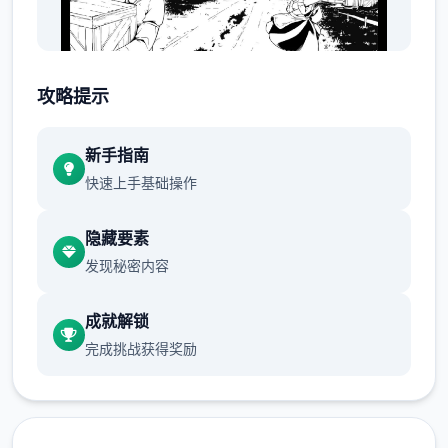
攻略提示
除此以外，你还要悉心照料病重的妹妹。管理
好家庭财务，维护你与妹妹的亲情……也许终
新手指南
有一日，你能够解开妹妹病重的谜团。
快速上手基础操作
手绘黑白画风
隐藏要素
发现秘密内容
成就解锁
完成挑战获得奖励
虽然画面缺少色彩，但游戏中的世界绝对五彩