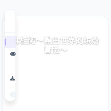
📀 热门推荐
妹相随～黑白世界的缤纷
冒险～
中文下载,最新版本下载,中文官网,安卓直装
9.4
评分
2.3M
下载